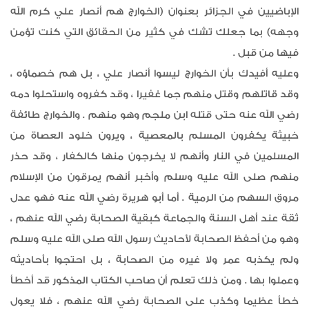
الإباضيين في الجزائر بعنوان (الخوارج هم أنصار علي كرم الله
وجهه) بما جعلك تشك في كثير من الحقائق التي كنت تؤمن
فيها من قبل .
وعليه أفيدك بأن الخوارج ليسوا أنصار علي ، بل هم خصماؤه ،
وقد قاتلهم وقتل منهم جما غفيرا ، وقد كفروه واستحلوا دمه
رضي الله عنه حتى قتله ابن ملجم وهو منهم . والخوارج طائفة
خبيثة يكفرون المسلم بالمعصية ، ويرون خلود العصاة من
المسلمين في النار وأنهم لا يخرجون منها كالكفار ، وقد حذر
منهم صلى الله عليه وسلم وأخبر أنهم يمرقون من الإسلام
مروق السهم من الرمية . أما أبو هريرة رضي الله عنه فهو عدل
ثقة عند أهل السنة والجماعة كبقية الصحابة رضي الله عنهم ،
وهو من أحفظ الصحابة لأحاديث رسول الله صلى الله عليه وسلم
ولم يكذبه عمر ولا غيره من الصحابة ، بل احتجوا بأحاديثه
وعملوا بها . ومن ذلك تعلم أن صاحب الكتاب المذكور قد أخطأ
خطأ عظيما وكذب على الصحابة رضي الله عنهم ، فلا يعول