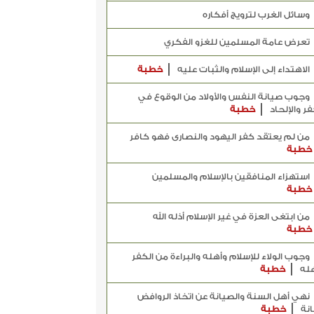
وسائل الغرب لترويج أفكاره
تعرض عامة المسلمين للغزو الفكري
الاهتداء إلى الإسلام والثبات عليه
خطبة
وجوب صيانة النفس والأولاد من الوقوع في
فر والإلحاد
خطبة
من لم يعتقد كفر اليهود والنصارى فهو كافر
خطبة
استهزاء المنافقين بالإسلام والمسلمين
خطبة
من ابتغى العزة في غير الإسلام أذله الله
خطبة
وجوب الولاء للإسلام وأهله والبراءة من الكفر
هله
خطبة
نهي أهل السنة والصيانة عن اتخاذ الروافض
انة
خطبة