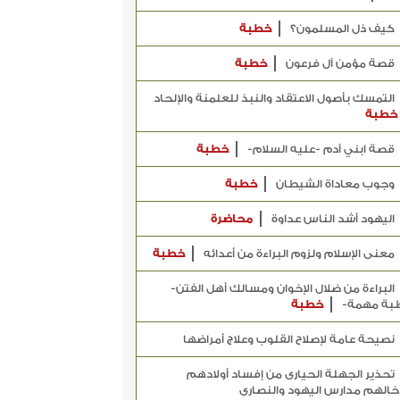
كيف ذل المسلمون؟
خطبة
قصة مؤمن آل فرعون
خطبة
التمسك بأصول الاعتقاد والنبذ للعلمنة والإلحاد
خطبة
قصة ابني آدم -عليه السلام-
خطبة
وجوب معاداة الشيطان
خطبة
اليهود أشد الناس عداوة
محاضرة
معنى الإسلام ولزوم البراءة من أعدائه
خطبة
البراءة من ضلال الإخوان ومسالك أهل الفتن-
بة مهمة-
خطبة
نصيحة عامة لإصلاح القلوب وعلاج أمراضها
تحذير الجهلة الحيارى من إفساد أولادهم
خالهم مدارس اليهود والنصارى