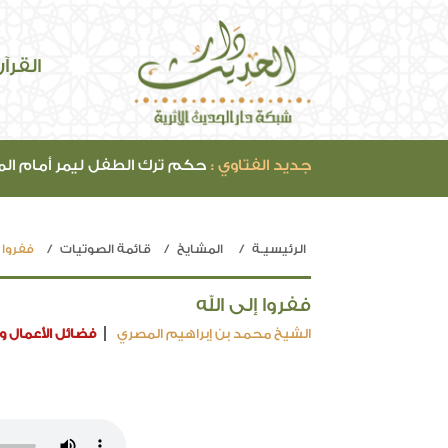
القرآ
جديد الفتاوي :
حكم ترك الطفل ليمر أمام ال
الرئيسيـة
المشايخ
قائمة الصوتيات
ففروا إ
ففروا إلى الله
الشيخ محمد بن إبراهيم المصري
فضائل الأعمال وا