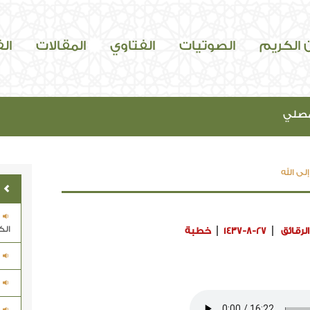
ن الكريم
الصوتيات
الفتاوي
المقالات
ال
مصلي
لى الله
الك
لرقائق
1437-8-27
خطبة