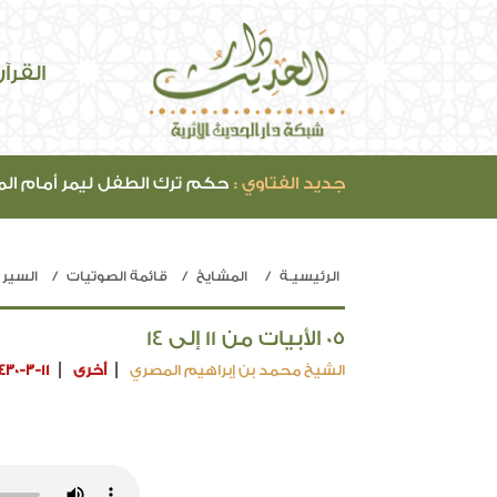
القرآ
جديد الفتاوي :
حكم ترك الطفل ليمر أمام ال
الرئيسيـة
المشايخ
قائمة الصوتيات
السير إ
05 الأبيات من 11 إلى 14
الشيخ محمد بن إبراهيم المصري
أخرى
430-3-11