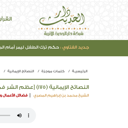
القرآ
جديد الفتاوي :
حكم ترك الطفل ليمر أمام ال
الرئيسيـة
كلمات موجزة
النصائح الإيمانية
النصائح الإيمانية (175) [عظم الشر في الكبر (5)]
الشيخ محمد بن إبراهيم المصري
فضائل الأعمال وا