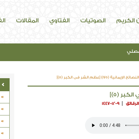
ن الكريم
الصوتيات
الفتاوي
المقالات
ال
مصلي
النصائح الإيمانية (175) [عظم الشر في الكبر (5)]
لرقائق
1447-12-9