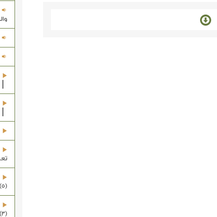
وال
تعال
(5) العمل الصالح]
(3) العقيدة الصحيحة]