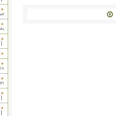
الم
بال
(6) الرفقة الصالحة (أ)]
(3) العقيدة الصحيحة]