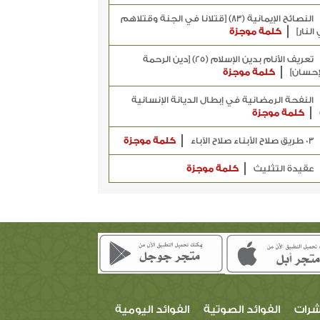
النصائح الإيمانية (83) [قتلانا في الجنة وقتلاهم
النار]
كلمة موجزة
تعريف الأنام بدين الإسلام (25) [دين الرحمة
إحسان]
كلمة موجزة
النفحة الرمضانية في إبطال الديانة الإنسانية
كلمة موجزة
03 طريق صلاح الأبناء صلاح الآباء
كلمة موجزة
عقيدة التثليث
كلمة موجزة
شرات
الفوائد الصوتية
الفوائد اليومية