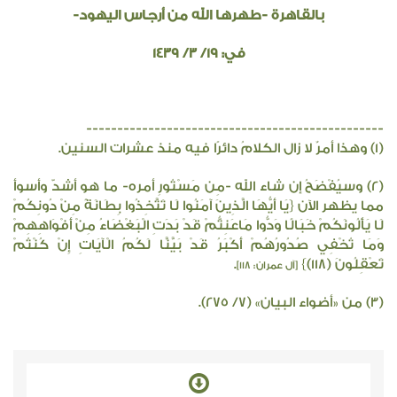
بالقاهرة
-طهرها الله من أرجاس اليهود-
في:
19/ 3/ 1439
------------------------------------------------
(
1
) وهذا أمرٌ لا زال الكلامُ دائرًا فيه منذ عشرات السنين.
(
2
) وسيُفْضَحُ إن شاء الله -مِن مَسْتُورِ أمره- ما هو أشدّ وأسوأ
مما يظهر الآن {يَا أَيُّهَا الَّذِينَ آمَنُوا لَا تَتَّخِذُوا بِطَانَةً مِنْ دُونِكُمْ
لَا يَأْلُونَكُمْ خَبَالًا وَدُّوا مَاعَنِتُّمْ قَدْ بَدَتِ الْبَغْضَاءُ مِنْ أَفْوَاهِهِمْ
وَمَا تُخْفِي صُدُورُهُمْ أَكْبَرُ قَدْ بَيَّنَّا لَكُمُ الْآيَاتِ إِنْ كُنْتُمْ
تَعْقِلُونَ (118)}
.
[آل عمران: ١١٨]
(3) من «أضواء البيان» (7/ 275).