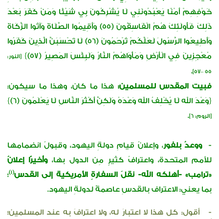
خَوْفِهِمْ أَمْنًا يَعْبُدُونَنِي لَا يُشْرِكُونَ بِي شَيْئًا وَمَنْ كَفَرَ بَعْدَ
ذَلِكَ فَأُولَئِكَ هُمُ الْفَاسِقُونَ (55) وَأَقِيمُوا الصَّلَاةَ وَآتُوا الزَّكَاةَ
وَأَطِيعُوا الرَّسُولَ لَعَلَّكُمْ تُرْحَمُونَ (56) لَا تَحْسَبَنَّ الَّذِينَ كَفَرُوا
مُعْجِزِينَ فِي الْأَرْضِ وَمَأْوَاهُمُ النَّارُ وَلَبِئْسَ المَصِيرُ (57)}
[النور:
.
٥٥ –٥٧]
فبيت المقدس للمسلمين:
هذا ما كان، وهذا ما سيكون:
{وَعْدَ الله لَا يُخْلِفُ الله وَعْدَهُ وَلَكِنَّ أَكْثَرَ النَّاسِ لَا يَعْلَمُونَ (6)}
.
[الروم: ٦]
-
ووعدُ بلفور
، وإعلانُ قيامِ دولةِ اليهود، وقبولُ انضمامها
للأمم المتحدة، واعترافُ كثيرٍ مِن الدول بها،
وأخيرًا إعلانُ
(1)
«ترامب» -أهلكه الله- نقلَ السفارةِ الأمريكية إلى القدس
؛
بما يعني: الاعتراف بالقدسِ عاصمةً لدولةِ اليهود.
- أقول: كل هذا لا اعتبارَ له، ولا اعترافَ به عند المسلمين؛