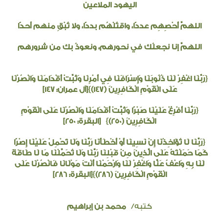
اليهود الملاعين
اللهمَّ أَحْصِهِم عددًا، واقتُلْهُم بددًا، ولا تُبْقِ منهم أحدًا
اللهمَّ إنا نجعلُك في نحورهم، ونعوذُ بك من شرورهم
{
رَبَّنَا اغْفِرْ لَنَا ذُنُوبَنَا وَإِسْرَافَنَا فِي أَمْرِنَا وَثَبِّتْ أَقْدَامَنَا وَانْصُرْنَا
عَلَى الْقَوْمِ الْكَافِرِينَ (147)
}
[آل عمران: ١٤٧]
{
رَبَّنَا أَفْرِغْ عَلَيْنَا صَبْرًا وَثَبِّتْ أَقْدَامَنَا وَانْصُرْنَا عَلَى الْقَوْمِ
الْكَافِرِينَ (250)
}
[البقرة: ٢٥٠]
{
رَبَّنَا لَا تُؤَاخِذْنَا إِنْ نَسِينَا أَوْ أَخْطَأْنَا رَبَّنَا وَلَا تَحْمِلْ عَلَيْنَا إِصْرًا
كَمَا حَمَلْتَهُ عَلَى الَّذِينَ مِنْ قَبْلِنَا رَبَّنَا وَلَا تُحَمِّلْنَا مَا لَا طَاقَةَ
لَنَا بِهِ وَاعْفُ عَنَّا وَاغْفِرْ لَنَا وَارْحَمْنَا أَنْتَ مَوْلَانَا فَانْصُرْنَا عَلَى
الْقَوْمِ الْكَافِرِينَ (286)
}
[البقرة: ٢٨٦]
كتبه/
محمد بن إبراهيم