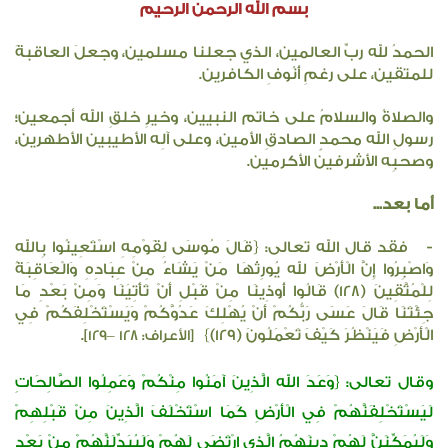
بسم الله الرحمن الرحيم
الحمدُ لله ربِّ العالمين، الذي جعلنا مسلمين، وجعلَ العاقبةَ
للمتقين، على رغمِ أُنُوفِ الكافرين.
والصلاةُ والسلامُ على خاتم النبيين، وخيرِ خلقِ الله أجمعين؛
رسولِ الله محمدٍ الصادقِ الأمين، وعلى آلِه الأطيبين الأطهرين،
وصحبِه الأشرفين الأكرمين.
أما بعد...
- فقد قال الله تعالى: {قَالَ مُوسَى لِقَوْمِهِ اسْتَعِينُوا بِالله
وَاصْبِرُوا إِنَّ الْأَرْضَ لله يُورِثُهَا مَنْ يَشَاءُ مِنْ عِبَادِهِ وَالْعَاقِبَةُ
لِلْمُتَّقِينَ (128) قَالُوا أُوذِينَا مِنْ قَبْلِ أَنْ تَأْتِيَنَا وَمِنْ بَعْدِ مَا
جِئْتَنَا قَالَ عَسَى رَبُّكُمْ أَنْ يُهْلِكَ عَدُوَّكُمْ وَيَسْتَخْلِفَكُمْ فِي
الْأَرْضِ فَيَنْظُرَ كَيْفَ تَعْمَلُونَ (129)}
.
[الأعراف: ١٢٨ –١٢٩]
وقال تعالى: {وَعَدَ الله الَّذِينَ آمَنُوا مِنْكُمْ وَعَمِلُوا الصَّالِحَاتِ
لَيَسْتَخْلِفَنَّهُمْ فِي الْأَرْضِ كَمَا اسْتَخْلَفَ الَّذِينَ مِنْ قَبْلِهِمْ
وَلَيُمَكِّنَنَّ لَهُمْ دِينَهُمُ الَّذِي ارْتَضَى لَهُمْ وَلَيُبَدِّلَنَّهُمْ مِنْ بَعْدِ