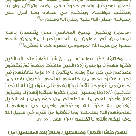
[يُحَقَّقَ توحيدُه]، وتقامَ حدودُه في أرضه، وتُمْتَثَلَ أوامــرُه،
وتُجْتَنَـب نـواهـيـه، ويُحْكَــم في عبــاده بمــا أنــزل على
(3)
رســولـــه -صلى الله عليه وعلى آله وسلم -»
.
«فالذين يرتكبون جميع المعاصي؛ ممن يتسمون باسم
المسلمين، ثم يقولون: إن الله سَيَنْصُرُنَا. مغرورون؛ لأنهم
(3)
ليسوا مِن حزب الله الموعودين بنصره؛ كما لا يَخْفَى»
.
-
وختامًا:
أُذَكِّرُ بقوله تعالى: {إِنَّ شَرَّ الدَّوَابِّ عِنْدَ الله الَّذِينَ
كَفَرُوا فَهُمْ لَا يُؤْمِنُونَ (55) الَّذِينَ عَاهَدْتَ مِنْهُمْ ثُمَّ يَنْقُضُونَ
عَهْدَهُمْ فِي كُلِّ مَرَّةٍ وَهُمْ لَا يَتَّقُونَ (56) فَإِمَّا تَثْقَفَنَّهُمْ فِي
الْحَرْبِ فَشَرِّدْ بِهِمْ مَنْ خَلْفَهُمْ لَعَلَّهُمْ يَذَّكَّرُونَ (57) وَإِمَّا
تَخَافَنَّ مِنْ قَوْمٍ خِيَانَةً فَانْبِذْ إِلَيْهِمْ عَلَى سَوَاءٍ إِنَّ الله لَا يُحِبُّ
الْخَائِنِينَ (58) وَلَا يَحْسَبَنَّ الَّذِينَ كَفَرُوا سَبَقُوا إِنَّهُمْ لَا يُعْجِزُونَ
(59) وَأَعِدُّوا لَهُمْ مَا اسْتَطَعْتُمْ مِنْ قُوَّةٍ وَمِنْ رِبَاطِ الْخَيْلِ
تُرْهِبُونَ بِهِ عَدُوَّ الله وَعَدُوَّكُمْ وَآخَرِينَ مِنْ دُونِهِمْ لَا
تَعْلَمُونَهُمُ الله يَعْلَمُهُمْ وَمَا تُنْفِقُوا مِنْ شَيْءٍ فِي سَبِيلِ الله
يُوَفَّ إِلَيْكُمْ وَأَنْتُمْ لَا تُظْلَمُونَ (60)}
.
[الأنفال: ٥٥ –٦٠]
اللهم طَهِّرِ القدسَ، وفلسطين، وسائرَ بلاد المسلمين مِن