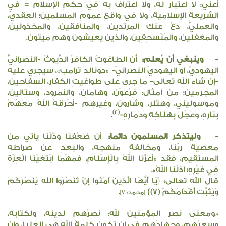
أعني: لا اعتبار له، ولا اعتراف به في حكمِ الإسلام = في
الشريعةِ الإسلامية، ولا في واقعِ عمومِ المسلمين؛ العقديِّ،
والعمليِّ، دَعْ عنك المرتدين، والمنافقين، والمخذولين،
والمغفلين، والمُنْسَحِقِين، والذين يعيشون وهم ميتون.
-
وينبغي أن يُعلم:
أن الطاغوتَ الكافرَ الدَّيوثَ -النصرانيَّ
اليهوديّ، أو اليهوديَّ النصرانيّ- «دونالد ترامب»، سيجري عليه
-إن شاء الله تعالى- ما جرى على طواغيتِ الكفارِ، السفاحين،
المجرمين؛ من أمثال: فِرْعَوْنَ، وهَامَانَ، والنمرود، وستالين،
وموسوليني، وهتلر، وشارون، وغيرهم -أَحْرَقَهُ اللهُ مَعَهُمْ
(2)
بِنَارِهِ، وَعَجَّلَ بِهَلَاكِهِ وَدَمَارِهِ-
.
-
وليتذكر المسلمون دائما:
أن ضَعْفَنَا وذُلَّنَا يأتي من
معصية ربِّنا، ومخالفةِ منهجه، والبعدِ عن صراطه
المستقيم، فقد «أَعَزَّنَا اللهُ بِالْإِسْلَامِ، فَمَهْمَا ابْتَغَيْنَا الْعِزَّةَ
فِي غَيْرِهِ؛ أَذَلَّنَا اللهُ».
قال الله تعالى: {يَا أَيُّهَا الَّذِينَ آمَنُوا إِنْ تَنْصُرُوا الله يَنْصُرْكُمْ
وَيُثَبِّتْ أَقْدَامَكُمْ (7)}
.
[محمد: ٧]
«ومعنى نصر المؤمنين لله: نصرُهم لدينه، ولكتابه،
وسعيُهم، وجهادُهم في أن تكون كلمةُ الله هي العليا، وأن