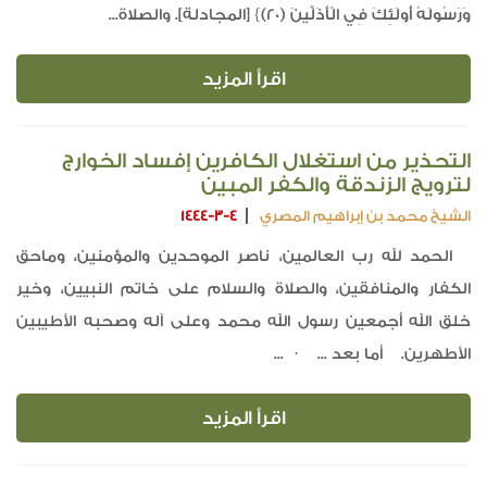
وَرَسُولَهُ أُولَئِكَ فِي الْأَذَلِّينَ (20)} [المجادلة]. والصلاة...
اقرأ المزيد
التحذير من استغلال الكافرين إفساد الخوارج
لترويج الزندقة والكفر المبين
الشيخ محمد بن إبراهيم المصري
1444-3-4
الحمد لله رب العالمين، ناصر الموحدين والمؤمنين، وماحق
الكفار والمنافقين، والصلاة والسلام على خاتم النبيين، وخير
خلق الله أجمعين رسول الله محمد وعلى آله وصحبه الأطيبين
الأطهرين. أما بعد ... · ...
اقرأ المزيد